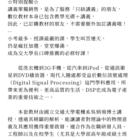
☆特別提醒☆
講義單獨銷售，是為了服務「只缺講義」的朋友，
數位教材本身已包含教學光碟＋講義，
因此，已訂購教材的朋友，不需要額外加訂講義哦！
--
小考最多、授課最嚴的課，學生叫苦連天，
仍是瘋狂加選、堂堂爆滿，
成為交大學長口碑推薦的必修好課！
從洗衣機到3G手機，從汽車到iPod，從通訊衛
星到DVD播放器，現代人隨處都受益於數位訊號處理
（Digital Signal Processing）這門學科應用，所
帶來更為便利、更高品質的生活，DSP也成為電子產
業的重要技術之一。
本套教材由國立交通大學電機系吳炳飛博士講
授，透過其精闢的解析，能讓讀者對理論中的物理意
義及其應用獲得重要啟發，適合作為在職研發人員、
工程師以及在校學生（尤其是大學部高年級或碩士班