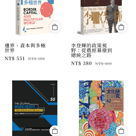
邊界、資本與多極
李登輝的政策視
世界
野：從農經幕僚到
總統之路
NT$ 551
NT$ 580
NT$ 380
NT$ 400