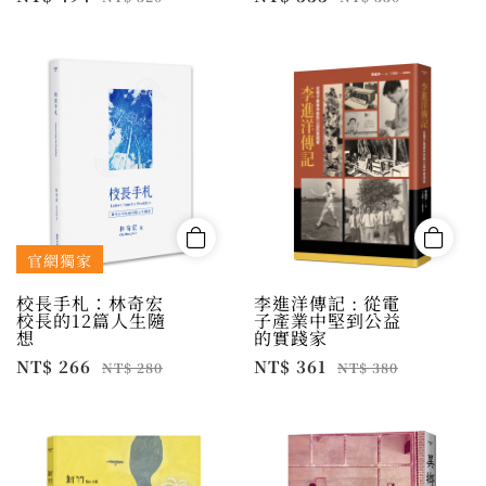
官網獨家
校長手札：林奇宏
李進洋傳記 : 從電
校長的12篇人生隨
子產業中堅到公益
想
的實踐家
NT$ 266
NT$ 361
NT$ 280
NT$ 380