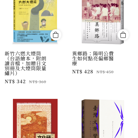
新竹六燃大煙筒
異鄉路：陽明公費
（台語繪本，附朗
生如何點亮偏鄉醫
讀音檔，加贈日文
療
別冊及大煙筒限量
NT$ 428
NT$ 450
繡片）
NT$ 342
NT$ 360