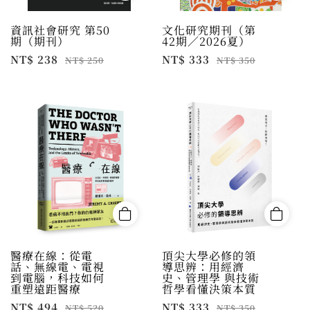
資訊社會研究 第50
文化研究期刊（第
期（期刊）
42期／2026夏）
NT$ 238
NT$ 333
NT$ 250
NT$ 350
醫療在線：從電
頂尖大學必修的領
話、無線電、電視
導思辨：用經濟
到電腦，科技如何
史、管理學 與技術
重塑遠距醫療
哲學看懂決策本質
NT$ 494
NT$ 333
NT$ 520
NT$ 350