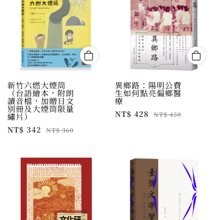
新竹六燃大煙筒
異鄉路：陽明公費
（台語繪本，附朗
生如何點亮偏鄉醫
讀音檔，加贈日文
療
別冊及大煙筒限量
NT$ 428
NT$ 450
繡片）
NT$ 342
NT$ 360