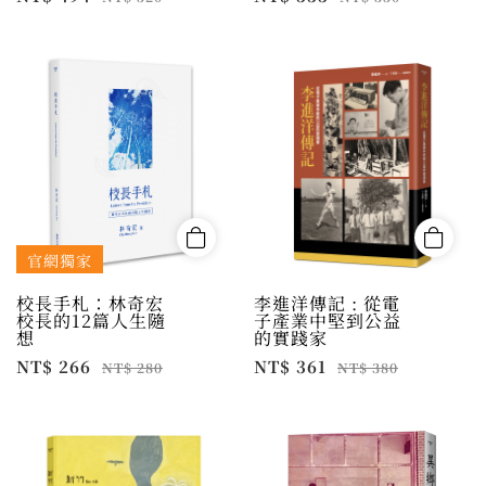
官網獨家
校長手札：林奇宏
李進洋傳記 : 從電
校長的12篇人生隨
子產業中堅到公益
想
的實踐家
NT$ 266
NT$ 361
NT$ 280
NT$ 380