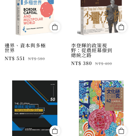
邊界、資本與多極
李登輝的政策視
世界
野：從農經幕僚到
總統之路
NT$ 551
NT$ 580
NT$ 380
NT$ 400