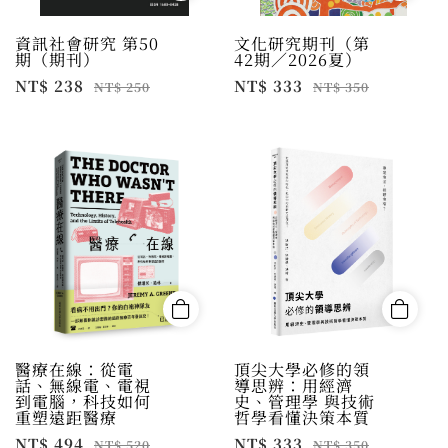
資訊社會研究 第50
文化研究期刊（第
期（期刊）
42期／2026夏）
NT$ 238
NT$ 333
NT$ 250
NT$ 350
醫療在線：從電
頂尖大學必修的領
話、無線電、電視
導思辨：用經濟
到電腦，科技如何
史、管理學 與技術
重塑遠距醫療
哲學看懂決策本質
NT$ 494
NT$ 333
NT$ 520
NT$ 350