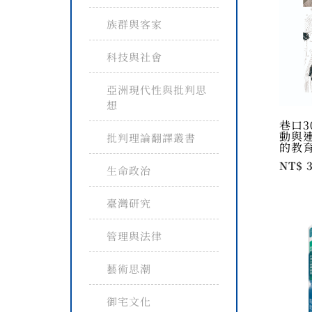
族群與客家
科技與社會
亞洲現代性與批判思
想
巷口3
動與
批判理論翻譯叢書
的教
NT$ 
生命政治
臺灣研究
管理與法律
藝術思潮
御宅文化