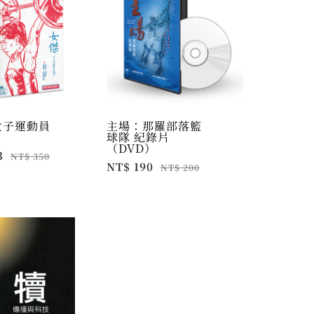
女子運動員
主場：那羅部落籃
球隊 紀錄片
（DVD）
3
NT$ 350
NT$ 190
NT$ 200