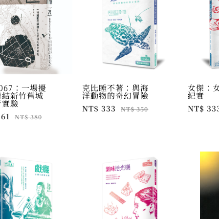
067：一場擾
克比睡不著：與海
女傑：
連結新竹舊城
洋動物的奇幻冒險
紀實
育實驗
NT$ 333
NT$ 33
NT$ 350
361
NT$ 380