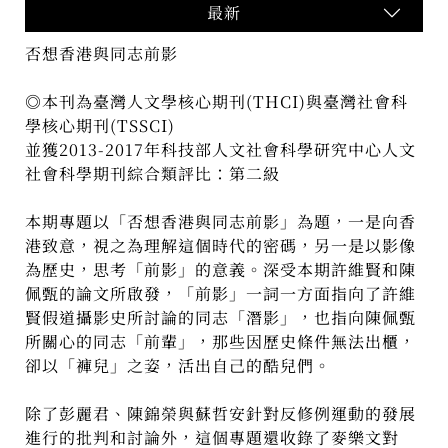
最新
否想香港與同志前影
◎本刊為臺灣人文學核心期刊(THCI)與臺灣社會科
學核心期刊(TSSCI)
並獲2013-2017年科技部人文社會科學研究中心人文
社會科學期刊綜合類評比：第二級
本期專題以「否想香港與同志前影」為題，一是向香
港致意，視之為理解這個時代的密碼，另一是以影像
為歷史，思考「前影」的意義。深受本期許維賢和陳
佩甄的論文所啟發，「前影」一詞一方面指向了許維
賢假道攝影史所討論的同志「潛影」，也指向陳佩甄
所關心的同志「前輩」，那些因歷史條件無法出櫃，
卻以「褲兒」之姿，活出自己的酷兒們。
除了彭麗君、陳錦榮與蘇哲安針對反修例運動的發展
進行的批判和討論外，這個專題還收錄了麥樂文對