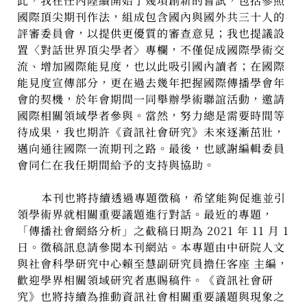
此，我在任內陸續開始了幾項創新的嘗試，包括參照
國際頂尖期刊作法，組成包含國內與國外共三十人的
評審委員會，以提供更優質的審查意見；我也提議設
置〈對話世界頂尖學者〉專欄，不僅促成國際學術交
流、增加國際能見度，也以此吸引國內讀者；在國際
能見度宣傳部分，更在過去幾年把握國際傳播學會年
會的契機，於年會期間一同舉辦學術聯誼活動，邀請
國際相關領域學者參與。當然，努力總是需要時間等
待成果，我也期許《資訊社會研究》未來逐漸茁壯，
邁向通往國際一流期刊之路。最後，也感謝編輯委員
會同仁在我任期間給予的支持與協助。
本刊也將持續透過專題徵稿，希望能夠促進並引
領學術界就相關重要議題進行對話。最近的專題，
「傳播社會網絡分析」之截稿日期為 2021 年 11 月 1
日。徵稿訊息請參閱本刊網站。本專題由中研院人文
與社會科學研究中心賴至慧副研究員擔任客座 主編，
歡迎學界相關領域研究者惠賜稿件。《資訊社會研
究》也將持續為推動資訊社會相關重要議題與現象之