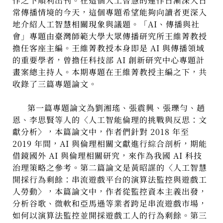
作之下順利出刊。在這個人工智慧的運作日漸深入日
常傳播情境的今天，這個專題希望能夠向讀者更深入
地介紹人工智慧相關現象與議題。「AI、傳播與社
會」專題由臺灣師範大學大眾傳播研究所王維菁教授
擔任客座主編。王維菁教授本身即是 AI 與傳播領域
的重要學者，曾擔任科技部 AI 創新研究中心專題計
畫案總主持人。本期專題在王維菁教授主編之下，共
收錄了三篇專題論文。
第一篇專題論文為劉湘瑤、張震興、張瓅勻、趙
恩、李思賢等人的〈人工智能倫理的挑戰與反思：文
獻分析〉，本篇論文中，作者們針對 2018 年至
2019 年間，AI 與倫理相關文獻進行綜合剖析，期能
借鏡國外 AI 與倫理相關研究，來作為我國 AI 科技
治理策略之參考。第二篇論文是黃昭謀的〈人工智慧
開採行為剩餘：串流遊戲平台的演算法監控與遊戲工
人勞動〉，本篇論文中，作者從監控資本主義出發，
分析谷歌、微軟和亞馬遜等業者跨足串流遊戲市場，
如何以演算法監控並開採遊戲工人的行為剩餘。第三