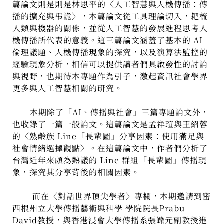
篇論文則是則是林思平的〈人工智慧與人機傳播：傳
播的擴充與弔詭〉，本篇論文從工具理論切入，耙梳
人類與機器的關係，並從人工智慧的發展進程思考人
機傳播所代表的意義。這三篇論文涵蓋了基本的 AI
倫理議題、人機傳播現象的探究，以及演算法監控的
經驗現象分析，相信可以提供讀者們具啟發性的討論
與視野，也期待本專題作為引子，激起資訊社會學界
更多與人工智慧相關的研究。
本期除了「AI、傳播與社會」三篇專題論文外，
也收錄了一篇一般論文。這篇論文是孟祥瑄與王紹蓉
的〈熟齡族 Line「長輩圖」分享因素：使用滿足與
社會情緒選擇觀點〉。在這篇論文中，作者們分析了
台灣近年來頗為熱議的 Line 群組「長輩圖」傳播現
象，探究其分享背後的相關因素。
而在〈對話世界頂尖學者〉專欄，本期邀請到密
西根州立大學傳播藝術與科學 學院院長Prabu
David教授，與香港浸會大學傳播系張皪元副教授進