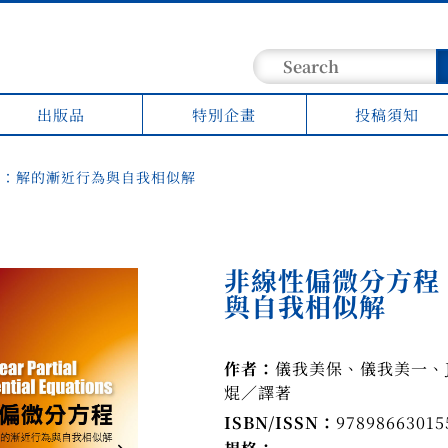
出版品
特別企畫
投稿須知
程：解的漸近行為與自我相似解
非線性偏微分方程
與自我相似解
作者：
儀我美保、儀我美一、Ju
焜／譯著
ISBN/ISSN：
97898663015