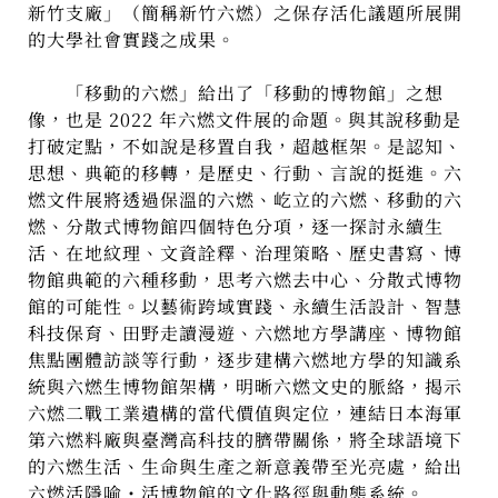
新竹支廠」（簡稱新竹六燃）之保存活化議題所展開
的大學社會實踐之成果。
「移動的六燃」給出了「移動的博物館」之想
像，也是 2022 年六燃文件展的命題。與其說移動是
打破定點，不如說是移置自我，超越框架。是認知、
思想、典範的移轉，是歷史、行動、言說的挺進。六
燃文件展將透過保溫的六燃、屹立的六燃、移動的六
燃、分散式博物館四個特色分項，逐一探討永續生
活、在地紋理、文資詮釋、治理策略、歷史書寫、博
物館典範的六種移動，思考六燃去中心、分散式博物
館的可能性。以藝術跨域實踐、永續生活設計、智慧
科技保育、田野走讀漫遊、六燃地方學講座、博物館
焦點團體訪談等行動，逐步建構六燃地方學的知識系
統與六燃生博物館架構，明晰六燃文史的脈絡，揭示
六燃二戰工業遺構的當代價值與定位，連結日本海軍
第六燃料廠與臺灣高科技的臍帶關係，將全球語境下
的六燃生活、生命與生產之新意義帶至光亮處，給出
六燃活隱喻・活博物館的文化路徑與動態系統。