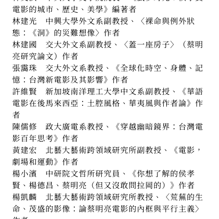
電影的城市、歷史、美學》編著者
林建光 中興大學外文系副教授、〈裸命與例外狀
態：《洞》的災難想像〉作者
林建國 交大外文系副教授、〈蓋一座房子〉（蔡明
亮研究論文）作者
張靄珠 交大外文系教授、《全球化時空、身體、記
憶：台灣新電影及其影響》作者
許維賢 新加坡南洋理工大學中文系副教授、《華語
電影在後馬來西亞：土腔風格、華夷風與作者論》作
者
陳儒修 政大廣電系教授、《穿越幽暗鏡界：台灣電
影百年思考》作者
黃建宏 北藝大藝術跨領域研究所副教授、《電影，
劇場和運動》作者
楊小濱 中研院文哲所研究員、《你想了解的侯孝
賢、楊德昌、蔡明亮（但又沒敢問拉岡的）》作者
楊凱麟 北藝大藝術跨領域研究所教授、〈荒蕪的生
命、茂盛的影像：論蔡明亮電影的內框與平行主義〉