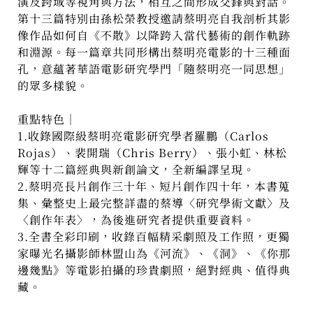
演及跨域等視角與方法，相互之間形成交鋒與對話。
第十三篇特別由孫松榮教授邀請蔡明亮自我剖析其影
像作品如何自《不散》以降跨入當代藝術的創作軌跡
和淵源。每一篇章共同形構出蔡明亮電影的十三種面
孔，意蘊著華語電影研究學門「隨蔡明亮一同思想」
的眾多樣貌。
重點特色│
1.收錄國際級蔡明亮電影研究學者羅鵬（Carlos
Rojas）、裴開瑞（Chris Berry）、張小虹、林松
輝等十二篇經典與新創論文，全新編譯呈現。
2.蔡明亮長片創作三十年、短片創作四十年，本書蒐
集、彙整史上最完整詳盡的蔡導〈研究學術文獻〉及
〈創作年表〉，為後進研究者提供重要資料。
3.全書全彩印刷，收錄百幅精采劇照及工作照，更獨
家曝光名攝影師林盟山為《河流》、《洞》、《你那
邊幾點》等電影拍攝的珍貴劇照，絕對經典、值得典
藏。