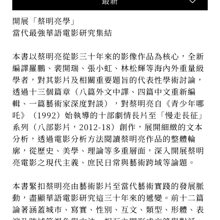
最新
開展「蔡明亮學」
當代最強華語電影研究集結
本書以蔡明亮從影三十年來的影像作品為核心，全新
編譯羅鵬、裴開瑞、張小虹、林松輝等海內外重量級
學者，對其影片及相關重要題旨的代表性學術討論，
透過十三個篇章（八篇外文中譯、四篇中文重新編
輯、一篇藝術家深度對談），對蔡明亮自《青少年哪
吒》（1992）始執導的十部劇情長片至「慢走長征」
系列（八部影片，2012-18）創作，展開細緻的文本
分析，透過電影分析方法閱讀蔡明亮作品的整體輪
廓，從歷史、美學、理論等多重層面，深入開展蔡明
亮電影之現代主義、庶民日常與藝術跨域等論題。
本書緊扣蔡明亮由藝術影片至當代藝術實踐的發展脈
動，盡顯華語電影研究這三十年來的遞變。前十二篇
論著涵蓋城市、寫實、性別、互文、類型、形體、表