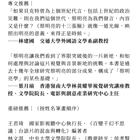
專文推薦│
「如果貝克特曾為上個世紀代言，包括上世紀的政治
災難，則在我們這個世代，蔡明亮為我們發言，內容
又是什麼？《蔡明亮的十三張臉》就像一道光線，映
照出明亮的意義，來得正是時候。」
──林建國 交通大學外國語文學系副教授
「蔡明亮讓我們看到了界限突破後的一片新地，和如
何處理與討論這片視覺與音景新地的挑戰。本書是過
去十幾年全球研究蔡明亮的部分成果，構成了「蔡明
亮學」的某些基礎。」
──葉月瑜 香港嶺南大學林黃耀華視覺研究講座教
授、文學院院長、電影與創意產業研究中心主任
重磅推薦│（按姓名筆畫順序）
王君琦 國家影視聽中心執行長、《百變千幻不思
議：台語片的混血與轉化》編著者
林文淇 中央大學文學院院長、《戲夢時光：侯孝賢