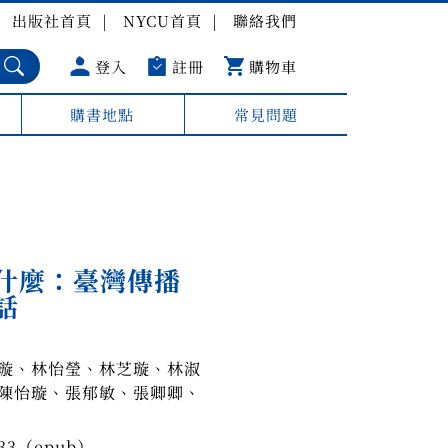
出版社首頁
NYCU首頁
聯絡我們
登入
註冊
購物車
購書地點
常見問題
什麼：臺灣傳播
話
璇、林怡瑩、林芝璇、林淑
陳怡璇、張郁敏、張卿卿、
033（epub）