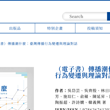
出版品
特別企畫
投稿須知
子書）傳播潮什麼：臺灣傳播行為變遷與理論對話
（電子書）傳播潮
行為變遷與理論對
作者：
吳岱芸、吳齊殷、林日
芳、施琮仁、俞蘋、陳延昇、
陶振超、許詩嫺、韓義興 著
ISBN/ISSN：
9786267612