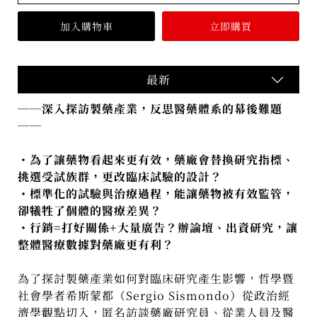
最新
──
深入探訪製藥產業，反思醫藥體系的幕後難題
──
・為了讓藥物看起來更有效，藥廠會替換研究指標、
挑選受試族群，更改臨床試驗的設計？
・標準化的試驗與治療過程，能讓藥物被有效監管，
卻犧牲了個體的醫療差異？
・行銷=打好關係+大量廣告？辦論壇、出資研究，讓
整體醫療數據對藥廠更有利？
為了探討製藥產業如何對臨床研究產生影響，哲學暨
社會學者希斯蒙都（Sergio Sismondo）從政治經
濟學觀點切入，匿名訪談藥廠研究員、從業人員及醫