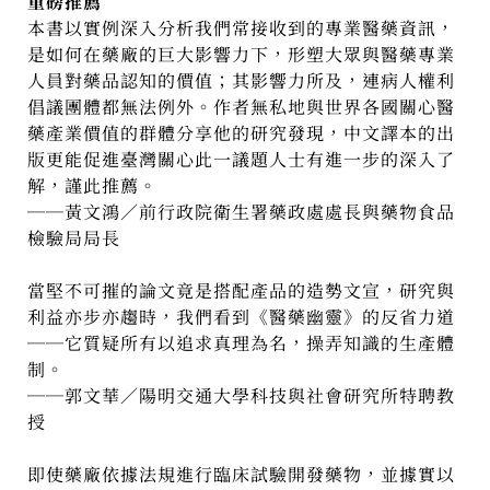
重磅推薦
本書以實例深入分析我們常接收到的專業醫藥資訊，
是如何在藥廠的巨大影響力下，形塑大眾與醫藥專業
人員對藥品認知的價值；其影響力所及，連病人權利
倡議團體都無法例外。作者無私地與世界各國關心醫
藥產業價值的群體分享他的研究發現，中文譯本的出
版更能促進臺灣關心此一議題人士有進一步的深入了
解，謹此推薦。
──黃文鴻／前行政院衛生署藥政處處長與藥物食品
檢驗局局長
當堅不可摧的論文竟是搭配產品的造勢文宣，研究與
利益亦步亦趨時，我們看到《醫藥幽靈》的反省力道
──它質疑所有以追求真理為名，操弄知識的生產體
制。
──郭文華／陽明交通大學科技與社會研究所特聘教
授
即使藥廠依據法規進行臨床試驗開發藥物，並據實以