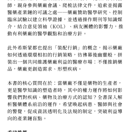
師，親身參與藥廠會議、爬梳法律文件，追索並揭露
醫藥產業鏈的可議之處──藥廠贊助醫學研究、控制
臨床試驗以建立科學證據，並透過操作期刊等知識媒
介，結合意見領袖（KOL）、病友團體的影響力，推
動有利藥廠的醫學觀點和治療方針。
此外希斯蒙都也提出「裝配行銷」的概念，揭示藥廠
如何透過環環相扣的行銷策略，彷彿幕後幽靈般，拼
裝出一個共同維護藥廠利益的醫療市場：不僅推銷藥
品，藥廠更創造需求、形塑疾病。
本書的核心質問在於：當藥廠不僅是藥物的生產者，
更是醫學知識的塑造者時，其中的權力運作將如何影
響我們對疾病、藥物及治療方式的認知？全書深入解
析醫藥體系前沿的運作，希望喚起病患、醫師與社會
的警覺，促成資訊透明化及法規的制定，突破利益導
向的產業鏈盲點。