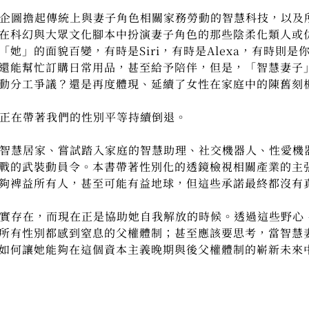
圖擔起傳統上與妻子角色相關家務勞動的智慧科技，以及
在科幻與大眾文化腳本中扮演妻子角色的那些陰柔化類人或
」的面貌百變，有時是Siri，有時是Alexa，有時則是你家中
還能幫忙訂購日常用品，甚至給予陪伴，但是，「智慧妻子
動分工爭議？還是再度體現、延續了女性在家庭中的陳舊刻
在帶著我們的性別平等持續倒退。
居家、嘗試踏入家庭的智慧助理、社交機器人、性愛機器人
戰的武裝動員令。本書帶著性別化的透鏡檢視相關產業的主
夠裨益所有人，甚至可能有益地球，但這些承諾最終都沒有
存在，而現在正是協助她自我解放的時候。透過這些野心
所有性別都感到窒息的父權體制；甚至應該要思考，當智慧
如何讓她能夠在這個資本主義晚期與後父權體制的嶄新未來