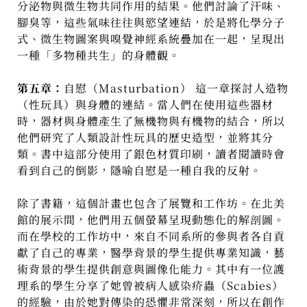
分泌物與微生物共同作用的結果。他們討論了汗味、
腳臭等，這些氣味往往與慾望連結，於是將化學分子
式、微生物圖案與嗅覺神經系統疊加在一起，呈現出
一種「多物種共生」的身體觀。
第五章：
自慰（Masturbation） 這一章探討人造物
（性玩具）與身體的連結。當人們在使用這些器材
時，器材與身體產生了無機物與有機物的結合，所以
他們研究了人類設計性玩具的歷史造型，並將其分
類。書中這部分使用了銀色材質印刷，讀者閱讀時會
看到自己的倒影，隱喻自慰是一種自我的反射。
除了書籍，這個計畫也包含了展覽和工作坊。在北美
館的展示間，他們用五個螢幕呈現動態化的解剖圖。
而在學校的工作坊中，來自不同系所的參與者各自貢
獻了自己的專業，醫學背景的學生提供專業知識，藝
術背景的學生提供創意與圖像化能力。其中有一位護
理系的學生分享了她曾被病人感染疥蟲（Scabies）
的經驗，由於她對傳染的恐懼非常深刻，所以在創作