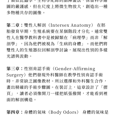
了類似昆蟲學、生物學紀錄的點陣畫法，保留科學繪
圖的嚴謹感，但在尺度上將微生物放大，創造出一種
多物種共存的圖像。
第二章：
雙性人解剖（Intersex Anatomy） 在胚
胎發育早期，生殖系統要在某個階段才分化。通常雙
性人在醫學教科書中是被歸類在「病理學」而非「解
剖學」，因為他們被視為「生病的身體」。而他們將
雙性人的生殖器拉回解剖學討論，展現出性別的多樣
光譜與流動。
第三章：
性別肯認手術（Gender-Affirming
Surgery）他們發現外科醫師在教學性別肯認手術
時，非常缺乏圖像教材。所以選擇和外科醫生合作，
畫出精確的手術步驟圖。在裝訂上，這章設計了「摺
頁」，讀者必須像開刀一樣把紙張撥開，才能看到裡
面的解剖構造。
第四章：
身體的氣味（Body Odors） 身體的氣味是