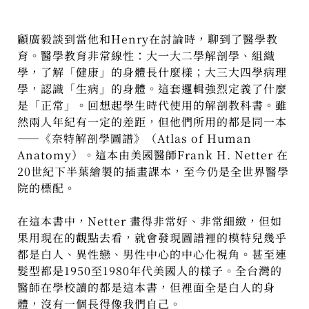
顧廣毅談到當他和Henry在討論時，聊到了醫學教
育。醫學教育非常線性：大一大二學解剖學、組織
學，了解「健康」的身體長什麼樣；大三大四學病理
學，認識「生病」的身體。這套邏輯強烈定義了什麼
是「正常」。回想起學生時代使用的解剖教科書。雖
然兩人年紀有一定的差距，但他們所用的都是同一本
——《奈特解剖學圖譜》（Atlas of Human
Anatomy）。這本由美國醫師Frank H. Netter 在
20世紀下半葉繪製的插畫課本，至今仍是全世界醫學
院的標配。
在這本書中，Netter 畫得非常好、非常細緻，但如
果用現在的觀點去看，就會發現圖譜裡的模特兒幾乎
都是白人、異性戀、男性中心的中心化視角。甚至連
髮型都是1950至1980年代美國人的樣子。全台灣的
醫師在學校讀的都是這本書，但裡面全是白人的身
體，沒有一個長得像我們自己。