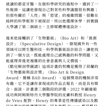
就讀的都是牙醫，在做科學研究的過程中，遇到了一
些瓶頸，這讓他發現自己對某些科學議題很有興趣；
但那些關於「人性」與「慾望」的複雜問題，很難在
純粹的科學框架下被探討，所以他選擇休學，到實踐
大學讀了第二個碩士，主修媒體傳達設計。
後來他接觸到了「生物藝術」（Bio Art）和「推測
設計」（Speculative Design），發現國外有一些
領域可以將生醫科技、科學與藝術設計結合。讓他找
到了一個方法，既能處理自己感興趣的科學問題，又
能處理背後更複雜的社會意義與人文價值。
《酷兒解剖學圖譜》這項計畫的契機是獲得了荷蘭的
「生物藝術與設計獎」（Bio Art & Design
Award，簡稱 BAD Award）。這個獎項的機制非常
有趣，它不是讓你拿現成的作品去報名，而是具有媒
合、面談、計畫書三個階段的評選。2022 年顧廣毅
成功與阿姆斯特丹大學醫學院的皮膚科教授 Henry
de Vries 配對。Henry 的專業是性傳播感染以及酷