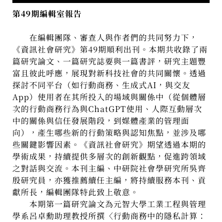
第49期編輯室報告
在編輯團隊、審查人與作者們的共同努力下，
《資訊社會研究》第49期順利出刊。本期共收錄了兩
篇研究論文、一篇研究誌要與一篇書評，研究主題豐
富且彼此呼應，展現對新科技社會的共同關懷。透過
探討不同平台（如行動商務、生成式AI，與交友
App）使用者在其所投入的場域與關係中（從個體層
次的行動商務行為與ChatGPT使用、人際互動層次
中的關係與信任發展階段，到媒體產業的管理面
向），產生哪些新的行動策略與認知焦點，並涉及哪
些關鍵影響因素。《資訊社會研究》期望透過本期的
學術成果，持續提供多層次的創新觀點，促進跨領域
之對話與交流。本刊主編、中研院社會學研究所吳齊
殷研究員，亦獲推薦續任主編，將持續服務本刊、貢
獻所長，編輯團隊特此致上敬意。
本期第一篇研究論文為元智大學工業工程與管理
學系呂卓勳助理教授所撰〈行動商務中的隱私計算：