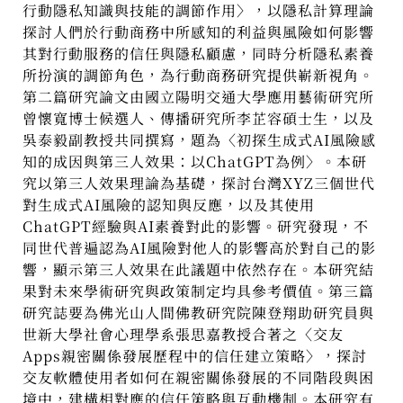
行動隱私知識與技能的調節作用〉，以隱私計算理論
探討人們於行動商務中所感知的利益與風險如何影響
其對行動服務的信任與隱私顧慮，同時分析隱私素養
所扮演的調節角色，為行動商務研究提供嶄新視角。
第二篇研究論文由國立陽明交通大學應用藝術研究所
曾懷寬博士候選人、傳播研究所李芷容碩士生，以及
吳泰毅副教授共同撰寫，題為〈初探生成式AI風險感
知的成因與第三人效果：以ChatGPT為例〉。本研
究以第三人效果理論為基礎，探討台灣XYZ三個世代
對生成式AI風險的認知與反應，以及其使用
ChatGPT經驗與AI素養對此的影響。研究發現，不
同世代普遍認為AI風險對他人的影響高於對自己的影
響，顯示第三人效果在此議題中依然存在。本研究結
果對未來學術研究與政策制定均具參考價值。第三篇
研究誌要為佛光山人間佛教研究院陳登翔助研究員與
世新大學社會心理學系張思嘉教授合著之〈交友
Apps親密關係發展歷程中的信任建立策略〉，探討
交友軟體使用者如何在親密關係發展的不同階段與困
境中，建構相對應的信任策略與互動機制。本研究有