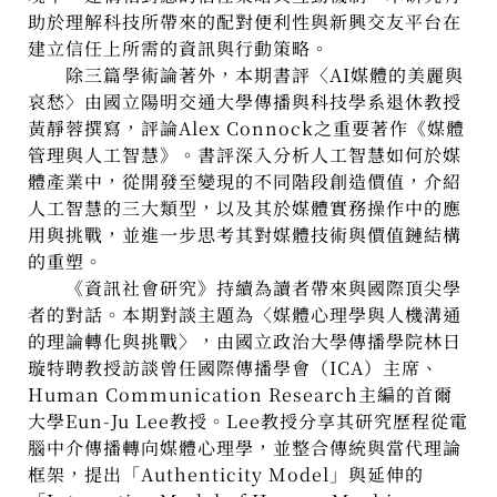
助於理解科技所帶來的配對便利性與新興交友平台在
建立信任上所需的資訊與行動策略。
除三篇學術論著外，本期書評〈AI媒體的美麗與
哀愁〉由國立陽明交通大學傳播與科技學系退休教授
黃靜蓉撰寫，評論Alex Connock之重要著作《媒體
管理與人工智慧》。書評深入分析人工智慧如何於媒
體產業中，從開發至變現的不同階段創造價值，介紹
人工智慧的三大類型，以及其於媒體實務操作中的應
用與挑戰，並進一步思考其對媒體技術與價值鏈結構
的重塑。
《資訊社會研究》持續為讀者帶來與國際頂尖學
者的對話。本期對談主題為〈媒體心理學與人機溝通
的理論轉化與挑戰〉，由國立政治大學傳播學院林日
璇特聘教授訪談曾任國際傳播學會（ICA）主席、
Human Communication Research主編的首爾
大學Eun-Ju Lee教授。Lee教授分享其研究歷程從電
腦中介傳播轉向媒體心理學，並整合傳統與當代理論
框架，提出「Authenticity Model」與延伸的