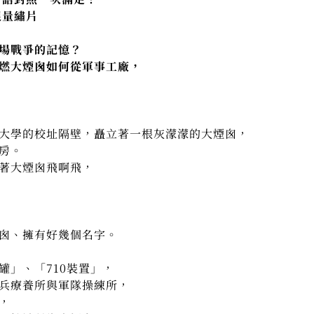
限量繡片
場戰爭的記憶？
燃大煙囪如何從軍事工廠，
大學的校址隔壁，矗立著一根灰濛濛的大煙囪，
房。
著大煙囪飛啊飛，
囪、擁有好幾個名字。
罐」、「710裝置」，
兵療養所與軍隊操練所，
，