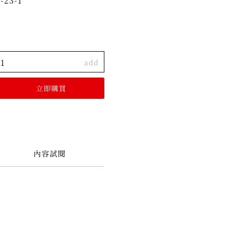
-23-1
add
內容試閱