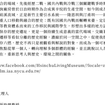
合的場域，先後經歷二戰、國共內戰與冷戰三個關鍵戰爭時
囪廠房曾於日治時期作為合成異辛烷的生產空間，如今則成
前溪流域，正是新竹主要引水系統──隆恩圳與汀甫圳──
重人口移動與融合的歷史：既有因國共內戰而輾轉來臺、定
等教育體系而來的工作移民與國際學生，形塑出多樣的地方
保存的歷史遺址，更是一個持續生成意義的當代場域，交織
遷移等看似分離的歷史經驗，濃縮於同一空間之中，促使我
存六燃，歷史不再只是被觀看與解說的對象，而成為一個可
焦點從單一個人，轉向理解多個群體的經驗，並且跳脫以人
在，重新思考人與歷史、環境之間的關係。
facebook.com/HsinchuLivingMuseum/?locale=
.iaa.nycu.edu.tw/
主理人
所助理教授