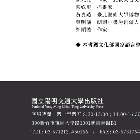
陳姝里〡插畫家
黃貞燕〡臺北藝術大學博物
蔡明灑〡朗朗小書房創辦人
鄭順聰〡作家
◆ 本書獲文化部國家語言
客服時間 : 週一至週五 8:30-12:00 ; 14:00-16:3
300新竹市東區大學路1001號圖書館B1
TEL:
03-5712121#50166
FAX: 03-5731764