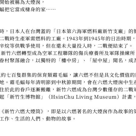
開始被稱為大煙囪，
蝠把它當成棲身的家……
時，日本人在台灣蓋的「日本第六海軍燃料廠新竹支廠」的
二戰時生產軍需燃料的工廠。1943年到1945年的日治時期
辛烷等供戰爭使用，但在還未大量投入時，二戰便結束了。
台，新竹六燃轉型成為空軍工程聯隊的傷兵療養所及軍隊操練所；
眷村聚落融合，以獨特的「樓中房」、「屋中屋」聞名，成
發現約七百隻群集的保育類霜毛蝠，讓六燃不但是具文化價值
地。霜毛蝠每年清明節到中秋節期間，會在六燃大煙囪中生
住於此的眷戶逐漸搬離，新竹六燃成為台灣少數僅存的二戰軍
新竹生博物館」（HsinChu Living Museum）
《新竹六燃大煙筒》，即是以六燃著名的大煙囪作為故事的
工作、生活的人們、動物的故事。