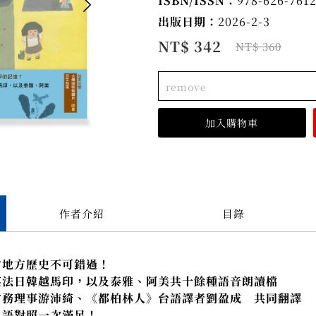
ISBN/ISSN：
978-626-7612
出版日期：
2026-2-3
NT$ 342
NT$ 360
remove
作者介紹
目錄
竹地方歷史不可錯過！
英法日韓越馬印，以及泰雅、阿美共十餘種語音朗讀檔
常務理事游沛綺、《都柏林人》台語譯者劉盈成 共同翻譯
日語對照一次滿足！