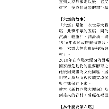
直到大家都搬走以後，它又
這次，換成保育類的霜毛蝙
【六燃的故事】
「六燃」是第二次世界大戰
燃，北韓平壤的五燃，同為
汽油、輕重油、潤滑油、異
1946年國民政府撤退來
根，六燃大煙囪廠房逐漸與
村」。
2010年在六燃大煙囪內
國家瀕危動物的重要孵育之
此後因規畫為文化園區，居
明交大應藝所教授賴雯淑發起「
與生態保存下來。
繪本《新竹六燃大煙囪》及
到後來的眷村，曾經在裡面
【為什麼要讀六燃】