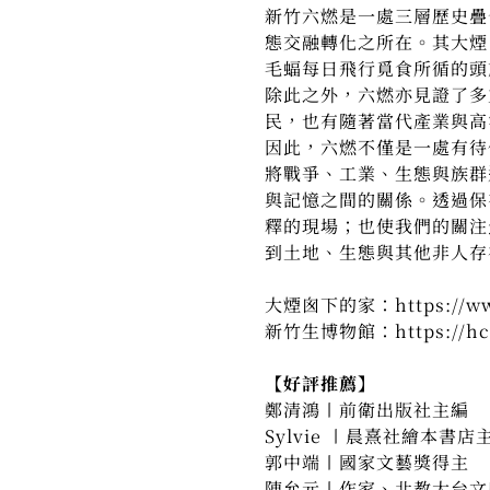
新竹六燃是一處三層歷史疊
態交融轉化之所在。其大煙
毛蝠每日飛行覓食所循的頭
除此之外，六燃亦見證了多
民，也有隨著當代產業與高
因此，六燃不僅是一處有待
將戰爭、工業、生態與族群
與記憶之間的關係。透過保
釋的現場；也使我們的關注
到土地、生態與其他非人存
大煙囪下的家：https://www.
新竹生博物館：https://hclm
【好評推薦】
鄭清鴻〡前衛出版社主編
Sylvie 〡晨熹社繪本書店
郭中端〡國家文藝獎得主
陳允元〡作家、北教大台文