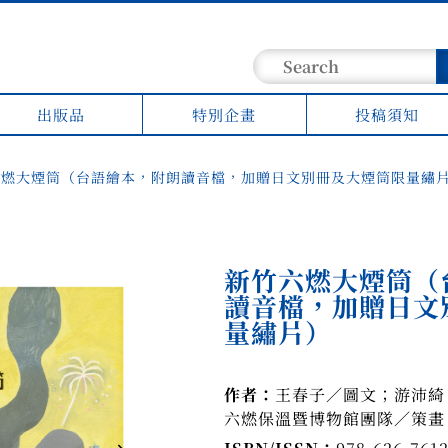
出版品
特別企畫
投稿須知
六燃大煙筒（台語繪本，附朗讀音檔，加贈日文別冊及大煙筒限量繡
新竹六燃大煙筒（
讀音檔，加贈日文
量繡片）
作者：
王春子／圖文；游沛綺
六燃保溫暨博物館團隊／策畫