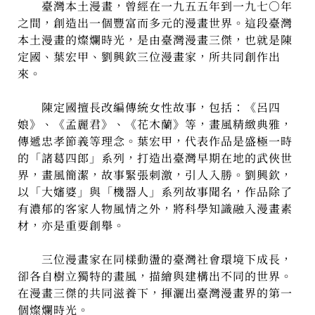
臺灣本土漫畫，曾經在一九五五年到一九七○年
之間，創造出一個豐富而多元的漫畫世界。這段臺灣
本土漫畫的燦爛時光，是由臺灣漫畫三傑，也就是陳
定國、葉宏甲、劉興欽三位漫畫家，所共同創作出
來。
陳定國擅長改編傳統女性故事，包括：《呂四
娘》、《孟麗君》、《花木蘭》等，畫風精緻典雅，
傳遞忠孝節義等理念。葉宏甲，代表作品是盛極一時
的「諸葛四郎」系列，打造出臺灣早期在地的武俠世
界，畫風簡潔，故事緊張刺激，引人入勝。劉興欽，
以「大嬸婆」與「機器人」系列故事聞名，作品除了
有濃郁的客家人物風情之外，將科學知識融入漫畫素
材，亦是重要創舉。
三位漫畫家在同樣動盪的臺灣社會環境下成長，
卻各自樹立獨特的畫風，描繪與建構出不同的世界。
在漫畫三傑的共同滋養下，揮灑出臺灣漫畫界的第一
個燦爛時光。