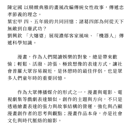
陳定國 以精緻典雅的畫風改編傳統女性故事，傳遞忠
孝節義的理念。
葉宏甲 四、五年級的共同回憶：諸葛四郎為何從天下
無敵到自廢武功？
劉興欽 「大嬸婆」展現濃郁客家風味、「機器人」傳
遞科學知識。
漫畫，作為人們閱讀娛樂的對象，總是帶來歡
愉；輕鬆、活潑、誇張、極致想像的表達方式，讓社
會普羅大眾容易親近，是休憩時的最佳伴侶，也是眾
多人們童年時的重要回憶。
作為大眾傳播媒介的形式之一，漫畫與電影、電
視劇集等戲劇表達類似。創作的主題與方向，不只是
透過繪畫表達的張力與故事結構的營運，強化與凸顯
漫畫創作者的思考與觀點；漫畫作品本身，亦是社會
文化與時代脈絡的縮影。