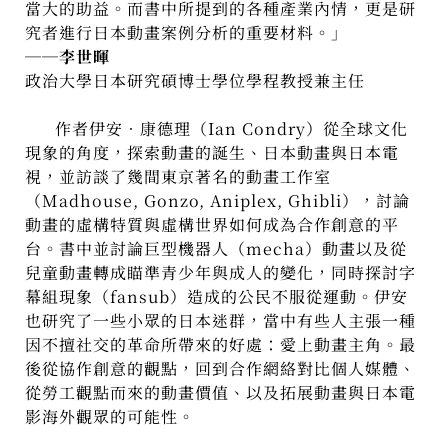
當大的助益。而書中所提到的各種產業內情，更是研
究者進行日本動畫案例分析的重要材料。」
──
李世暉
政治大學日本研究碩博士學位學程教授兼主任
作者伊安‧康德理（
Ian Condry
）從全球文化
現象的角度，探索動畫的誕生、日本動畫與日本電
視，並訪談了幾間東京著名的動畫工作室
（
Madhouse, Gonzo, Aniplex, Ghibli
），討論
動畫的虛構特質與虛構世界如何成為合作創意的平
台。書中並討論巨型機器人（
mecha
）動畫以及從
兒童動畫轉成瞄準青少年與成人的變化，同時探討字
幕組現象（
fansub
）造成的公民不服從運動。伊安
也研究了一些小眾的日本迷群，當中有些人主張一種
因不擅社交的革命所帶來的好處：愛上動畫主角。最
後從協作創意的觀點，回到合作網絡對比個人媒體、
從勞工觀點而來的動畫價值、以及拓展動畫與日本電
影海外觀眾的可能性。