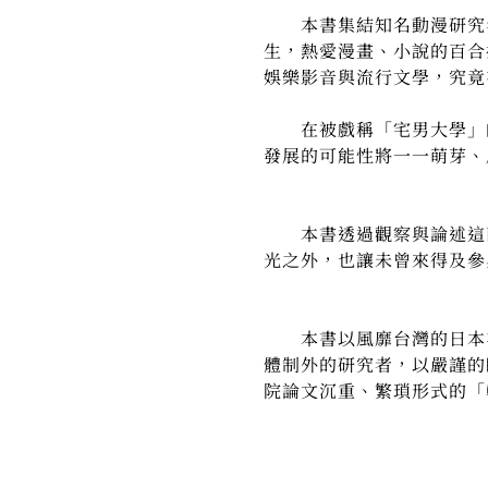
本書集結知名動漫研究
生，熱愛漫畫、小說的百合
娛樂影音與流行文學，究竟
在被戲稱「宅男大學」的
發展的可能性將一一萌芽、
本書透過觀察與論述這兩
光之外，也讓未曾來得及參
－－李衣雲（
本
書以風靡台灣的日本
體制外的研究者，以嚴謹的
院論文沉重、繁瑣形式的「
－－胡正光（本