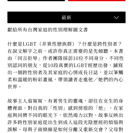
最新
獻給所有台灣家庭的性別理解圖文書
什麼是LGBT（非異性戀族群）？什麼是跨性別者？
在說文解字之前，或許你真正需要的是先傾聽。本書
由「同言拒辱」作者團隊採訪10位不同身分、不同性
別認同的朋友，從10段真實的LGBT經歷出發，鋪寫
出一個跨性別者及其家庭的心情成長日誌，並以筆觸
柔和溫暖的粉彩畫風，帶領讀者走進他／她們的內心
世界。
故事主人翁甯甯，有著男生的靈魂，卻住在女生的身
體裡面。對自我的「性別」感到徬徨的「他」，在家
庭與同儕不同的眼光下，依然竭力以對。故事反映出
許多跨性別家庭從出生到成人這段光陰歷經的煩惱與
誤解。母與子兩條線是如何分離又重新交會？父母對